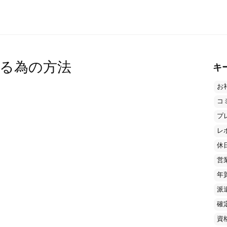
る為の方法
キ
お
コ
プ
レ
休
営
年
派
確
資