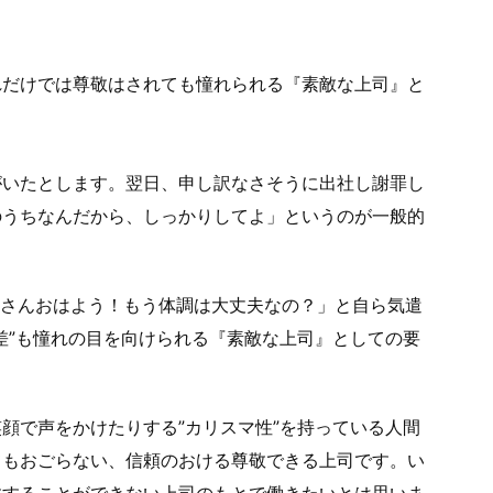
れだけでは尊敬はされても憧れられる『素敵な上司』と
がいたとします。翌日、申し訳なさそうに出社し謝罪し
のうちなんだから、しっかりしてよ」というのが一般的
○さんおはよう！もう体調は大丈夫なの？」と自ら気遣
差”も憧れの目を向けられる『素敵な上司』としての要
顔で声をかけたりする”カリスマ性”を持っている人間
てもおごらない、信頼のおける尊敬できる上司です。い
敬することができない上司のもとで働きたいとは思いま