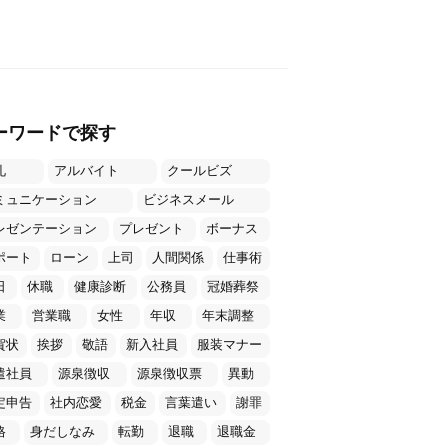
ーワードで探す
礼
アルバイト
クールビズ
ミュニケーション
ビジネスメール
レゼンテーション
プレゼント
ボーナス
ポート
ローン
上司
人間関係
仕事術
日
休職
健康診断
公務員
冠婚葬祭
業
営業職
女性
年収
年末調整
賀状
挨拶
敬語
新入社員
服装マナー
遣社員
源泉徴収
源泉徴収票
異動
定申告
社内恋愛
税金
言葉遣い
謝罪
格
身だしなみ
転勤
退職
退職金