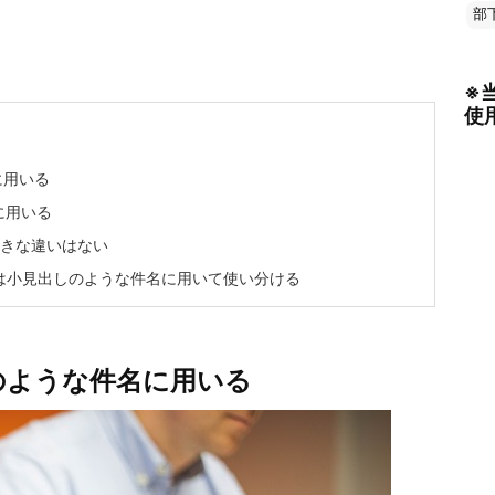
部
※
使
に用いる
に用いる
大きな違いはない
は小見出しのような件名に用いて使い分ける
のような件名に用いる