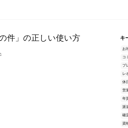
の件」の正しい使い方
キ
お
い
コ
プ
レ
休
営
年
派
確
資