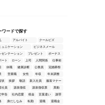
ーワードで探す
礼
アルバイト
クールビズ
ミュニケーション
ビジネスメール
レゼンテーション
プレゼント
ボーナス
ポート
ローン
上司
人間関係
仕事術
日
休職
健康診断
公務員
冠婚葬祭
業
営業職
女性
年収
年末調整
賀状
挨拶
敬語
新入社員
服装マナー
遣社員
源泉徴収
源泉徴収票
異動
定申告
社内恋愛
税金
言葉遣い
謝罪
格
身だしなみ
転勤
退職
退職金