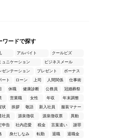
ーワードで探す
礼
アルバイト
クールビズ
ミュニケーション
ビジネスメール
レゼンテーション
プレゼント
ボーナス
ポート
ローン
上司
人間関係
仕事術
日
休職
健康診断
公務員
冠婚葬祭
業
営業職
女性
年収
年末調整
賀状
挨拶
敬語
新入社員
服装マナー
遣社員
源泉徴収
源泉徴収票
異動
定申告
社内恋愛
税金
言葉遣い
謝罪
格
身だしなみ
転勤
退職
退職金