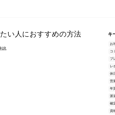
したい人におすすめの方法
キ
お
利息
コ
プ
レ
休
営
年
派
確
資