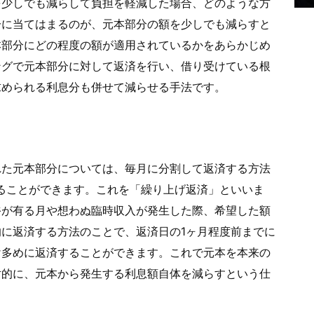
を少しでも減らして負担を軽減した場合、どのような方
一に当てはまるのが、元本部分の額を少しでも減らすと
本部分にどの程度の額が適用されているかをあらかじめ
ングで元本部分に対して返済を行い、借り受けている根
求められる利息分も併せて減らせる手法です。
れた元本部分については、毎月に分割して返済する方法
ることができます。これを「繰り上げ返済」といいま
裕が有る月や想わぬ臨時収入が発生した際、希望した額
に返済する方法のことで、返済日の1ヶ月程度前までに
け多めに返済することができます。これで元本を本来の
対的に、元本から発生する利息額自体を減らすという仕