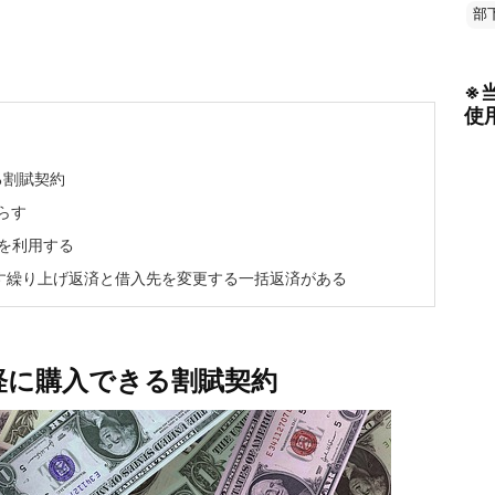
部
※
使
る割賦契約
らす
を利用する
す繰り上げ返済と借入先を変更する一括返済がある
軽に購入できる割賦契約