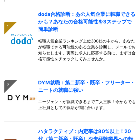
doda合格診断：あの人気企業に転職できる
かも？あなたの合格可能性を3ステップで
簡単診断
転職人気企業ランキング上位300社の中から、あなた
が転職できる可能性のある企業を診断し、メールでお
知らせします。実際に求人に応募する前に、まずは合
格可能性をチェックしてみませんか。
DYM就職：第二新卒・既卒・フリーター・
ニートの就職に強い
エージェントが就職できるまで二人三脚！今からでも
正社員としての就活が間に合います。
ハタラクティブ：内定率は80%以上！20
代（第二新卒・既卒）や未経験業界への転