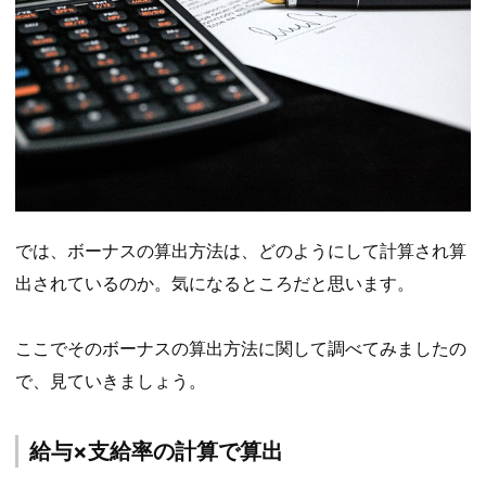
では、ボーナスの算出方法は、どのようにして計算され算
出されているのか。気になるところだと思います。
ここでそのボーナスの算出方法に関して調べてみましたの
で、見ていきましょう。
給与×支給率の計算で算出