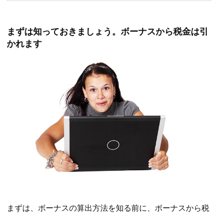
まずは知っておきましょう。ボーナスから税金は引
かれます
まずは、ボーナスの算出方法を知る前に、ボーナスから税