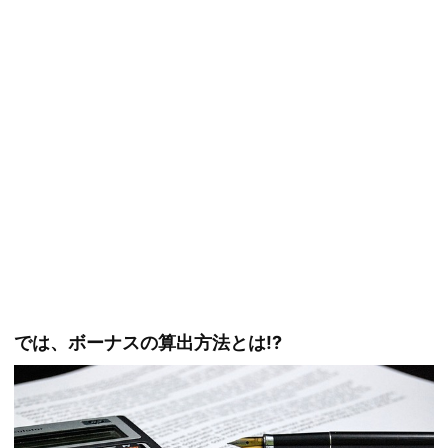
では、ボーナスの算出方法とは!?