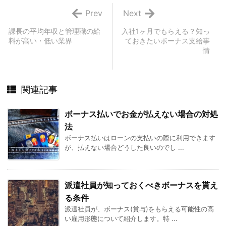
Prev
Next
課長の平均年収と管理職の給
入社1ヶ月でもらえる？知っ
料が高い・低い業界
ておきたいボーナス支給事
情
関連記事
ボーナス払いでお金が払えない場合の対処
法
ボーナス払いはローンの支払いの際に利用できます
が、払えない場合どうした良いのでし ...
派遣社員が知っておくべきボーナスを貰え
る条件
派遣社員が、ボーナス(賞与)をもらえる可能性の高
い雇用形態について紹介します。特 ...