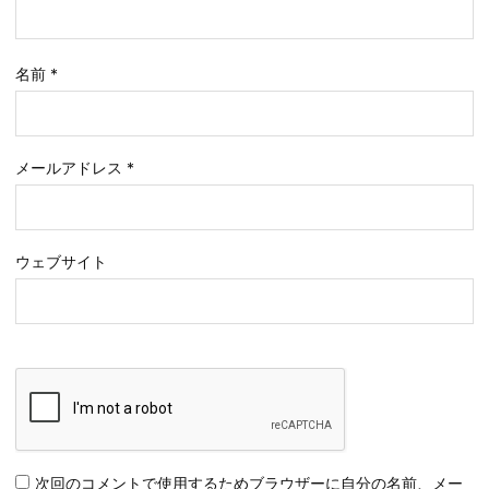
名前
*
メールアドレス
*
ウェブサイト
次回のコメントで使用するためブラウザーに自分の名前、メー