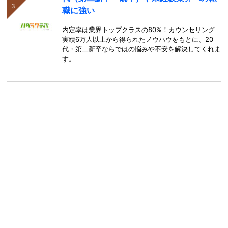
職に強い
内定率は業界トップクラスの80%！カウンセリング
実績6万人以上から得られたノウハウをもとに、20
代・第二新卒ならではの悩みや不安を解決してくれま
す。