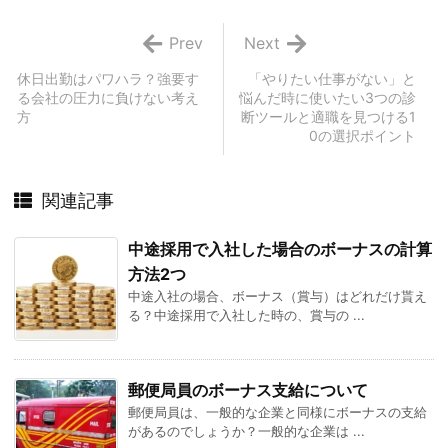
Prev
Next
休日出勤はパワハラ？強要す
「やりたい仕事がない」と
る会社の圧力に負けない考え
悩んだ時に使いたい3つの診
方
断ツールと適職を見つける1
0の選択ポイント
関連記事
中途採用で入社した場合のボーナスの計算
方法2つ
中途入社の場合、ボーナス（賞与）はどれだけ貰え
る？中途採用で入社した時の、賞与の ...
郵便局員のボーナス支給について
郵便局員は、一般的な企業と同様にボーナスの支給
があるのでしょうか？一般的な企業は ...