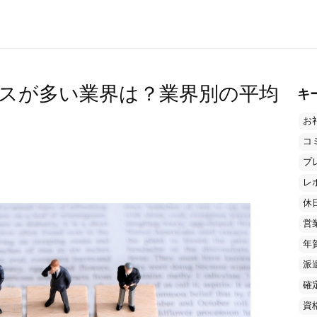
スが多い業界は？業界別の平均
キ
お
コ
プ
レ
休
営
年
派
確
資