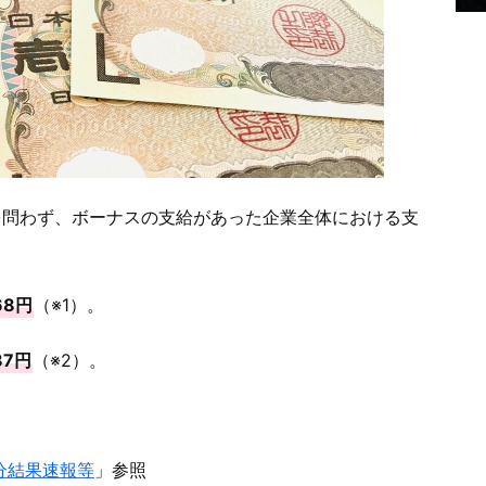
を問わず、ボーナスの支給があった企業全体における支
68円
（※1）。
87円
（※2）。
分結果速報等
」参照