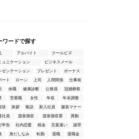
ーワードで探す
礼
アルバイト
クールビズ
ミュニケーション
ビジネスメール
レゼンテーション
プレゼント
ボーナス
ポート
ローン
上司
人間関係
仕事術
日
休職
健康診断
公務員
冠婚葬祭
業
営業職
女性
年収
年末調整
賀状
挨拶
敬語
新入社員
服装マナー
遣社員
源泉徴収
源泉徴収票
異動
定申告
社内恋愛
税金
言葉遣い
謝罪
格
身だしなみ
転勤
退職
退職金