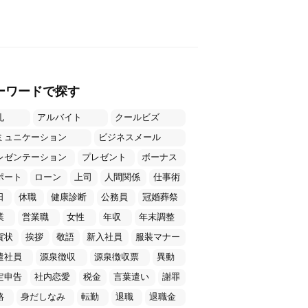
ーワードで探す
礼
アルバイト
クールビズ
ミュニケーション
ビジネスメール
レゼンテーション
プレゼント
ボーナス
ポート
ローン
上司
人間関係
仕事術
日
休職
健康診断
公務員
冠婚葬祭
業
営業職
女性
年収
年末調整
賀状
挨拶
敬語
新入社員
服装マナー
遣社員
源泉徴収
源泉徴収票
異動
定申告
社内恋愛
税金
言葉遣い
謝罪
格
身だしなみ
転勤
退職
退職金