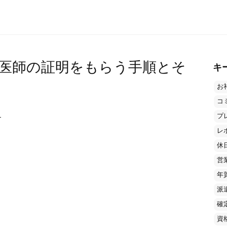
医師の証明をもらう手順とそ
キ
お
コ
当
プ
レ
休
営
年
派
確
資