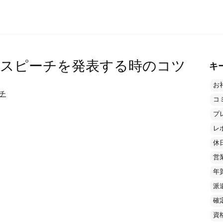
のスピーチを発表する時のコツ
キ
お
チ
コ
プ
レ
休
営
年
派
確
資