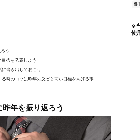
部
※
使
返ろう
い目標を発表しよう
紙に書き出しておこう
する時のコツは昨年の反省と高い目標を掲げる事
に昨年を振り返ろう