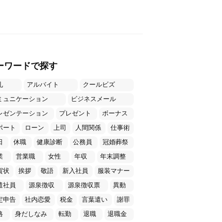
ーワードで探す
礼
アルバイト
クールビズ
ミュニケーション
ビジネスメール
レゼンテーション
プレゼント
ボーナス
ポート
ローン
上司
人間関係
仕事術
日
休職
健康診断
公務員
冠婚葬祭
業
営業職
女性
年収
年末調整
賀状
挨拶
敬語
新入社員
服装マナー
遣社員
源泉徴収
源泉徴収票
異動
定申告
社内恋愛
税金
言葉遣い
謝罪
格
身だしなみ
転勤
退職
退職金