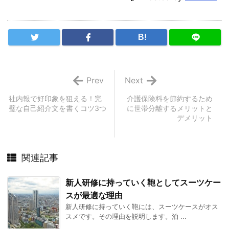
B!
Prev
Next
社内報で好印象を狙える！完
介護保険料を節約するため
璧な自己紹介文を書くコツ3つ
に世帯分離するメリットと
デメリット
関連記事
新人研修に持っていく鞄としてスーツケー
スが最適な理由
新人研修に持っていく鞄には、スーツケースがオス
スメです。その理由を説明します。泊 ...