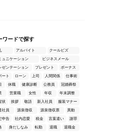
ーワードで探す
礼
アルバイト
クールビズ
ミュニケーション
ビジネスメール
レゼンテーション
プレゼント
ボーナス
ポート
ローン
上司
人間関係
仕事術
日
休職
健康診断
公務員
冠婚葬祭
業
営業職
女性
年収
年末調整
賀状
挨拶
敬語
新入社員
服装マナー
遣社員
源泉徴収
源泉徴収票
異動
定申告
社内恋愛
税金
言葉遣い
謝罪
格
身だしなみ
転勤
退職
退職金