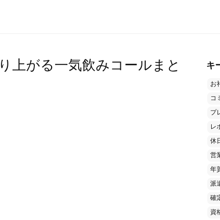
り上がる一気飲みコールまと
キ
お
コ
プ
レ
休
営
年
派
確
資