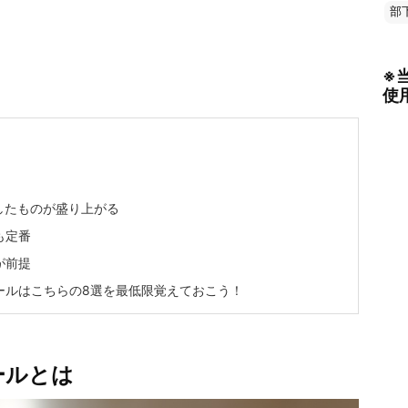
部
※
使
したものが盛り上がる
も定番
が前提
ールはこちらの8選を最低限覚えておこう！
ールとは