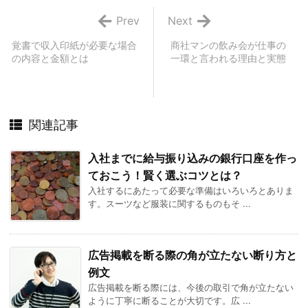
Prev
Next
覚書で収入印紙が必要な場合
商社マンの飲み会が仕事の
の内容と金額とは
一環と言われる理由と実態
関連記事
入社までに給与振り込みの銀行口座を作っ
ておこう！賢く選ぶコツとは？
入社するにあたって必要な準備はいろいろとありま
す。スーツなど服装に関するものもそ ...
広告掲載を断る際の角が立たない断り方と
例文
広告掲載を断る際には、今後の取引で角が立たない
ように丁寧に断ることが大切です。広 ...