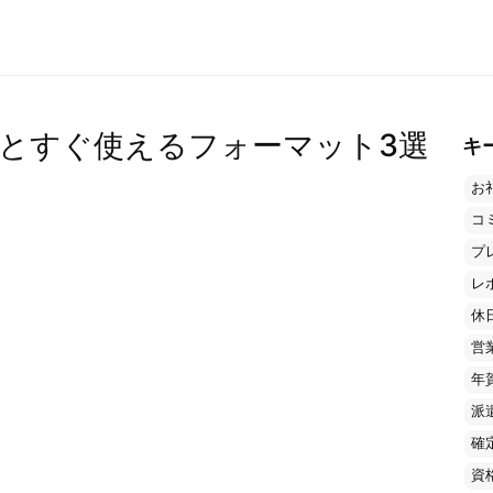
とすぐ使えるフォーマット3選
キ
お
コ
プ
レ
休
営
年
派
確
資