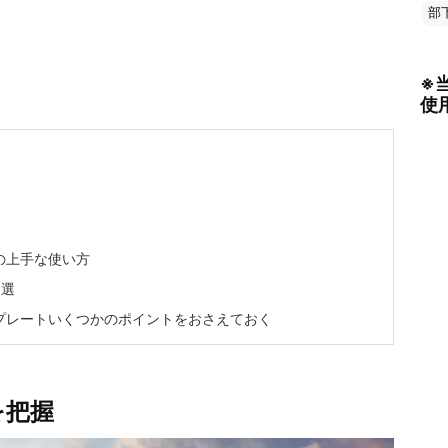
部
※
使
の上手な使い方
3選
プレートいくつかのポイントをおさえておく
を把握