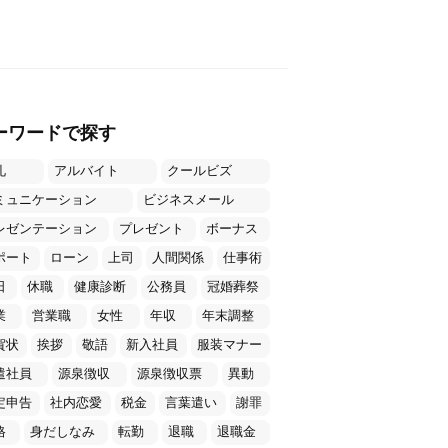
ーワードで探す
礼
アルバイト
クールビズ
ミュニケーション
ビジネスメール
レゼンテーション
プレゼント
ボーナス
ポート
ローン
上司
人間関係
仕事術
日
休職
健康診断
公務員
冠婚葬祭
業
営業職
女性
年収
年末調整
賀状
挨拶
敬語
新入社員
服装マナー
遣社員
源泉徴収
源泉徴収票
異動
定申告
社内恋愛
税金
言葉遣い
謝罪
格
身だしなみ
転勤
退職
退職金