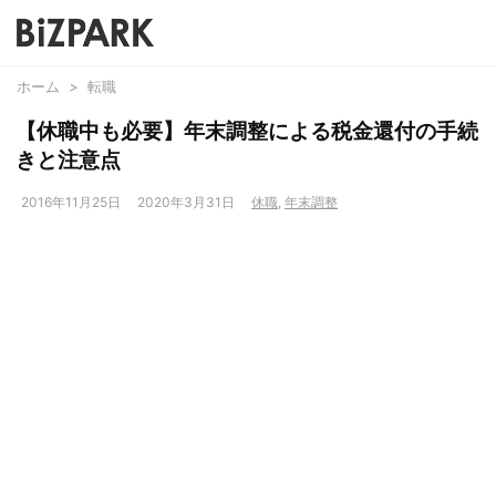
ホーム
>
転職
【休職中も必要】年末調整による税金還付の手続
きと注意点
2016年11月25日
2020年3月31日
休職
,
年末調整