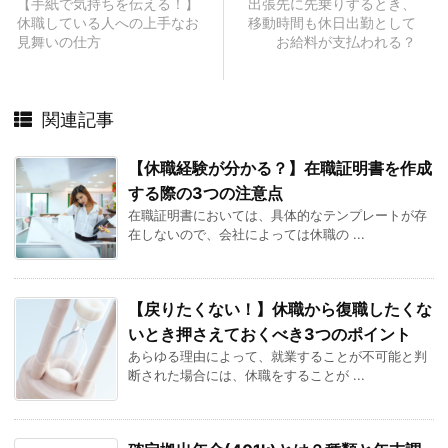
【手紙で気持ちを伝える！】
出張先に先乗りするとき、
休職している人への上手なお
移動時間も休日出勤として
見舞いの仕方
お給料が支払われる？
関連記事
【休職経験が分かる？】在職証明書を作成
する際の3つの注意点
在職証明書においては、具体的なテンプレートが存
在しないので、会社によっては休職の ...
【戻りたくない！】休職から復職したくな
いとき押さえておくべき3つのポイント
あらゆる理由によって、就業することが不可能と判
断された場合には、休職をすることが ...