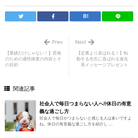
B!
Prev
Next
【業績だけじゃない！】昇格
【定番より喜ばれる！】転
のための適性検査の内容とそ
勤する先生に喜ばれる進化
の目的
系メッセージプレゼント
関連記事
社会人で毎日つまらない人へ!!休日の有意
義な過ごし方
社会人で毎日がつまらないと感じる人は多いですよ
ね。休日の有意義な過ごし方を紹介し ...