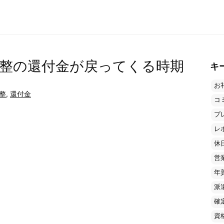
整の還付金が戻ってくる時期
キ
お
整
,
還付金
コ
プ
レ
休
営
年
派
確
資