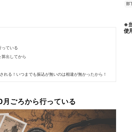
部
※
使
行っている
を算出してから
せされる！いつまでも振込が無いのは相違が無かったから！
0月ごろから行っている