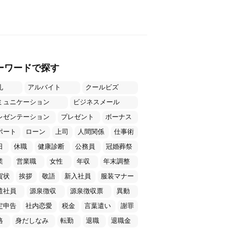
ーワードで探す
礼
アルバイト
クールビズ
ミュニケーション
ビジネスメール
レゼンテーション
プレゼント
ボーナス
ポート
ローン
上司
人間関係
仕事術
日
休職
健康診断
公務員
冠婚葬祭
業
営業職
女性
年収
年末調整
賀状
挨拶
敬語
新入社員
服装マナー
遣社員
源泉徴収
源泉徴収票
異動
定申告
社内恋愛
税金
言葉遣い
謝罪
格
身だしなみ
転勤
退職
退職金