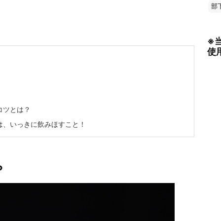
部
※
使
コツとは？
は、いっきに飲みほすこと！
？