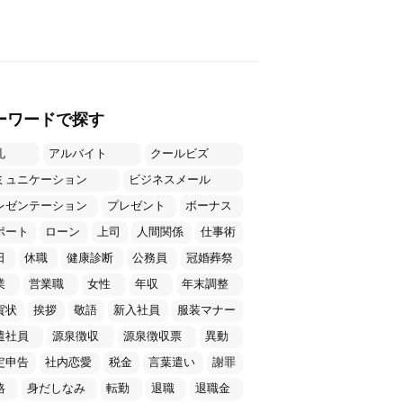
ーワードで探す
礼
アルバイト
クールビズ
ミュニケーション
ビジネスメール
レゼンテーション
プレゼント
ボーナス
ポート
ローン
上司
人間関係
仕事術
日
休職
健康診断
公務員
冠婚葬祭
業
営業職
女性
年収
年末調整
賀状
挨拶
敬語
新入社員
服装マナー
遣社員
源泉徴収
源泉徴収票
異動
定申告
社内恋愛
税金
言葉遣い
謝罪
格
身だしなみ
転勤
退職
退職金