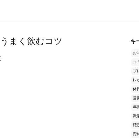
でうまく飲むコツ
キ
お
断
コ
プ
レ
休
営
年
派
確
資