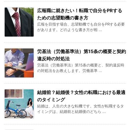
広報職に就きたい！転職で自分をPRする
ための志望動機の書き方
広報を目指す場合、志望動機でも自分をPRする必要
があります。どのような書き方が相 ...
労基法（労働基準法）第15条の概要と契約
違反時の対処法
労基法（労働基準法）第15条の概要と、契約違反時
の対処法をお教えします。労働基準 ...
結婚前？結婚後？女性の転職における最適
のタイミング
結婚は、人生の大きな転機です。女性が転職するタ
イミングは、結婚前と結婚後のどちら ...