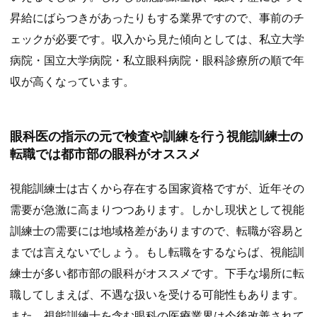
昇給にばらつきがあったりもする業界ですので、事前のチ
ェックが必要です。収入から見た傾向としては、私立大学
病院・国立大学病院・私立眼科病院・眼科診療所の順で年
収が高くなっています。
眼科医の指示の元で検査や訓練を行う視能訓練士の
転職では都市部の眼科がオススメ
視能訓練士は古くから存在する国家資格ですが、近年その
需要が急激に高まりつつあります。しかし現状として視能
訓練士の需要には地域格差がありますので、転職が容易と
までは言えないでしょう。もし転職をするならば、視能訓
練士が多い都市部の眼科がオススメです。下手な場所に転
職してしまえば、不遇な扱いを受ける可能性もあります。
また、視能訓練士を含む眼科の医療業界は今後改善されて