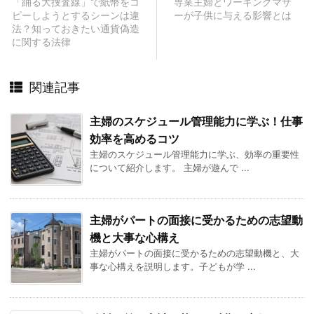
「踊る大捜査線」で紙幣をコ
専業主婦とワーキングマザ
ピーしようとするシーンは違
ーが子供に与える影響とは
法？知っておきたい通貨偽造
に関する法律
関連記事
主婦のスケジュール管理能力に学ぶ！仕事
効率を高めるコツ
主婦のスケジュール管理能力に学ぶ、効率の重要性
について紹介します。 主婦が遊んで ...
主婦がパートの面接に受かるための志望動
機と大事な心構え
主婦がパートの面接に受かるための志望動機と、大
事な心構えを説明します。子どもが学 ...