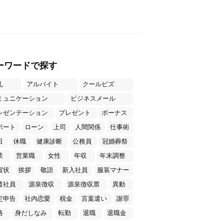
ーワードで探す
礼
アルバイト
クールビズ
ミュニケーション
ビジネスメール
レゼンテーション
プレゼント
ボーナス
ポート
ローン
上司
人間関係
仕事術
日
休職
健康診断
公務員
冠婚葬祭
業
営業職
女性
年収
年末調整
賀状
挨拶
敬語
新入社員
服装マナー
遣社員
源泉徴収
源泉徴収票
異動
定申告
社内恋愛
税金
言葉遣い
謝罪
格
身だしなみ
転勤
退職
退職金