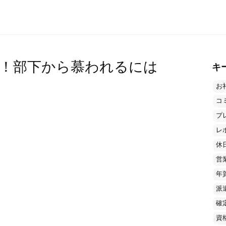
！部下から慕われるには
キ
お
コ
プ
レ
休
営
年
派
確
資