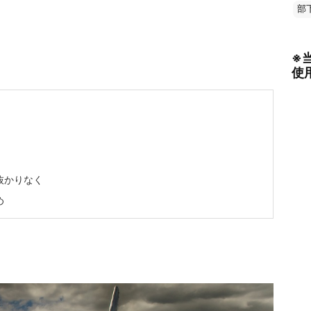
部
※
使
抜かりなく
め