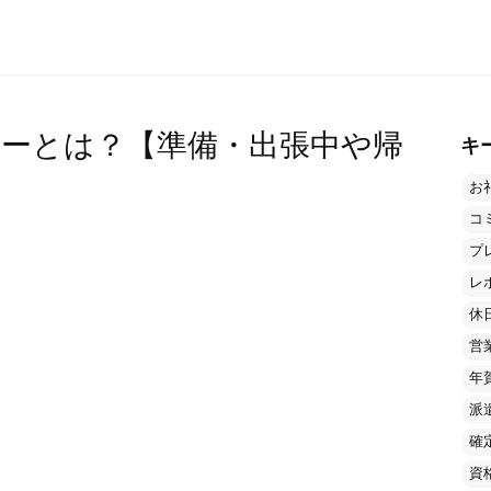
ーとは？【準備・出張中や帰
キ
】
お
コ
プ
レ
休
営
年
派
確
資