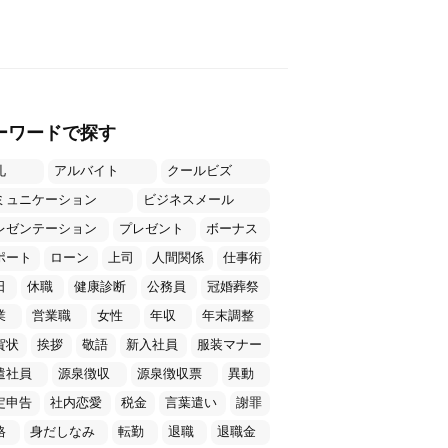
ーワードで探す
礼
アルバイト
クールビズ
ミュニケーション
ビジネスメール
レゼンテーション
プレゼント
ボーナス
ポート
ローン
上司
人間関係
仕事術
日
休職
健康診断
公務員
冠婚葬祭
業
営業職
女性
年収
年末調整
賀状
挨拶
敬語
新入社員
服装マナー
遣社員
源泉徴収
源泉徴収票
異動
定申告
社内恋愛
税金
言葉遣い
謝罪
格
身だしなみ
転勤
退職
退職金