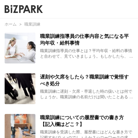
ホーム
>
職業訓練
職業訓練指導員の仕事内容と気になる平
均年収・給料事情
職業訓練指導員の仕事とは？平均年収・給料の事情
と合わせて、見ていきましょう。もしかしたら、 ...
遅刻や欠席をしたら？職業訓練で覚悟す
べき処分
職業訓練に遅刻・欠席・早退した時の扱いとは何で
しょうか。職業訓練の名前だけは聞いたことある ...
職業訓練についての履歴書での書き方
【記入欄はどこ？】
職業訓練を受講した際、履歴書にはどんな書き方で
記載すればいいのでしょうか？ハローワークの求 ...