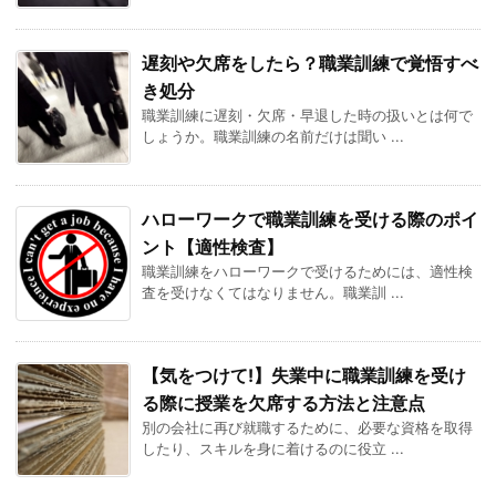
遅刻や欠席をしたら？職業訓練で覚悟すべ
き処分
職業訓練に遅刻・欠席・早退した時の扱いとは何で
しょうか。職業訓練の名前だけは聞い ...
ハローワークで職業訓練を受ける際のポイ
ント【適性検査】
職業訓練をハローワークで受けるためには、適性検
査を受けなくてはなりません。職業訓 ...
【気をつけて!】失業中に職業訓練を受け
る際に授業を欠席する方法と注意点
別の会社に再び就職するために、必要な資格を取得
したり、スキルを身に着けるのに役立 ...