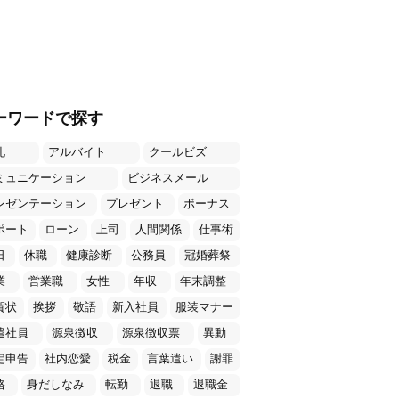
ーワードで探す
礼
アルバイト
クールビズ
ミュニケーション
ビジネスメール
レゼンテーション
プレゼント
ボーナス
ポート
ローン
上司
人間関係
仕事術
日
休職
健康診断
公務員
冠婚葬祭
業
営業職
女性
年収
年末調整
賀状
挨拶
敬語
新入社員
服装マナー
遣社員
源泉徴収
源泉徴収票
異動
定申告
社内恋愛
税金
言葉遣い
謝罪
格
身だしなみ
転勤
退職
退職金