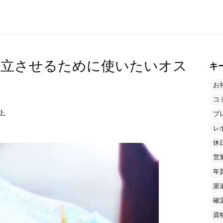
両立させるために使いたいオス
キ
お
コ
ト
プ
レ
休
営
年
派
確
資