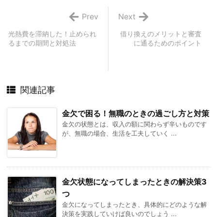
Prev
Next
光熱費を滞納した！止められ
借り換えのメリットと審査
るまでの期間と対処法
に通るためのポイント
関連記事
金欠で困る！無職のときの過ごし方と対策
金欠の状態とは、収入の額に関わらず辛いものです
が、無職の場合、生活を工夫していく ...
金欠状態になってしまったときの解決策3
つ
金欠になってしまったとき、具体的にどのような解
決策を実践していけば良いのでしょう ...