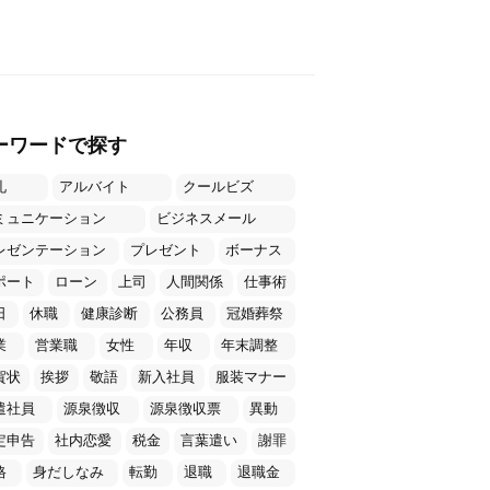
ーワードで探す
礼
アルバイト
クールビズ
ミュニケーション
ビジネスメール
レゼンテーション
プレゼント
ボーナス
ポート
ローン
上司
人間関係
仕事術
日
休職
健康診断
公務員
冠婚葬祭
業
営業職
女性
年収
年末調整
賀状
挨拶
敬語
新入社員
服装マナー
遣社員
源泉徴収
源泉徴収票
異動
定申告
社内恋愛
税金
言葉遣い
謝罪
格
身だしなみ
転勤
退職
退職金