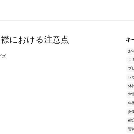
の襟における注意点
キ
お
ビズ
コ
プ
レ
休
営
年
派
確
資