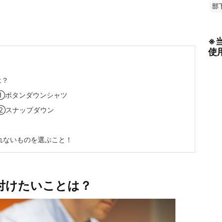
部
※
使
は？
①ボタンダウンシャツ
②スナップダウン
！
れないものを選ぶこと！
付けたいことは？