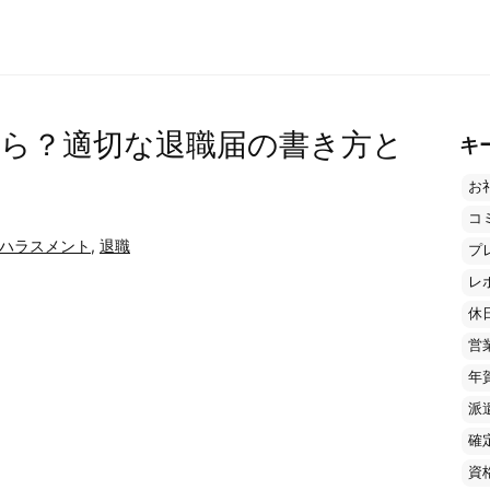
ら？適切な退職届の書き方と
キ
お
コ
ハラスメント
,
退職
プ
レ
休
営
年
派
確
資