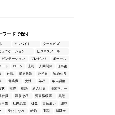
ーワードで探す
礼
アルバイト
クールビズ
ミュニケーション
ビジネスメール
レゼンテーション
プレゼント
ボーナス
ポート
ローン
上司
人間関係
仕事術
日
休職
健康診断
公務員
冠婚葬祭
業
営業職
女性
年収
年末調整
賀状
挨拶
敬語
新入社員
服装マナー
遣社員
源泉徴収
源泉徴収票
異動
定申告
社内恋愛
税金
言葉遣い
謝罪
格
身だしなみ
転勤
退職
退職金