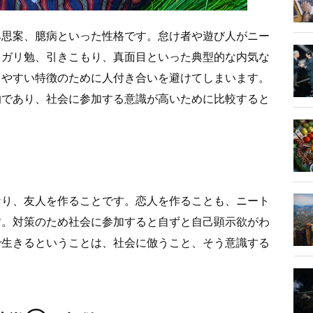
み思案、臆病といった性格です。怠け者や遊び人がニー
、ガリ勉、引きこもり、真面目といった典型的な内気な
きやすい特徴のために人付き合いを避けてしまいます。
的であり、社会に参加する意識が高いために比較すると
なり、友人を作ることです。恋人を作ることも、ニート
す。対策のため社会に参加すると自ずと自己顕示欲がわ
で生きるということは、社会に倣うこと、そう意識する