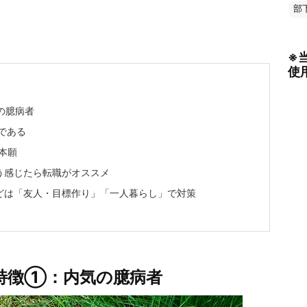
部
※
使
の臆病者
である
本願
う感じたら転職がオススメ
どは「友人・目標作り」「一人暮らし」で対策
特徴①：内気の臆病者