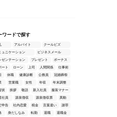
ーワードで探す
礼
アルバイト
クールビズ
ミュニケーション
ビジネスメール
レゼンテーション
プレゼント
ボーナス
ポート
ローン
上司
人間関係
仕事術
日
休職
健康診断
公務員
冠婚葬祭
業
営業職
女性
年収
年末調整
賀状
挨拶
敬語
新入社員
服装マナー
遣社員
源泉徴収
源泉徴収票
異動
定申告
社内恋愛
税金
言葉遣い
謝罪
格
身だしなみ
転勤
退職
退職金