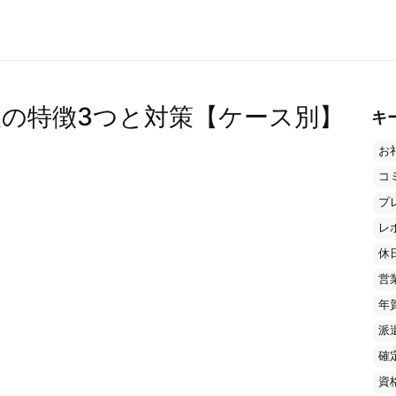
の特徴3つと対策【ケース別】
キ
お
コ
プ
レ
休
営
年
派
確
資