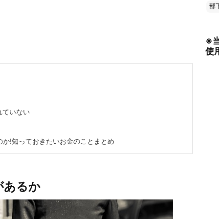
部
※
使
れていない
か!知っておきたいお金のことまとめ
があるか