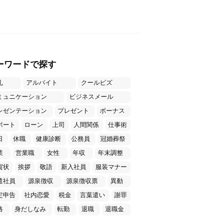
ーワードで探す
礼
アルバイト
クールビズ
ミュニケーション
ビジネスメール
レゼンテーション
プレゼント
ボーナス
ポート
ローン
上司
人間関係
仕事術
日
休職
健康診断
公務員
冠婚葬祭
業
営業職
女性
年収
年末調整
賀状
挨拶
敬語
新入社員
服装マナー
遣社員
源泉徴収
源泉徴収票
異動
定申告
社内恋愛
税金
言葉遣い
謝罪
格
身だしなみ
転勤
退職
退職金