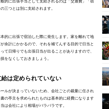
一般的に出張手当として支給されるのは「交通費」「宿
その三つとは別に支給されます。
基本的に出張で宿泊した際に発生します。家を離れて地
どが余計にかかるので、それを補てんする目的で日当と
よって日帰りでも出張日当が出ることがありますので、
い損をなくしておきましょう。
支給は定められていない
ルールが決まっていないため、会社ごとの裁量に任され
収書の亭主を求められたものは基本的に経費になります
日当は会社により相場がバラバラです。