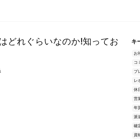
はどれぐらいなのか!知ってお
キ
お
コ
当
プ
レ
休
営
年
派
確
資