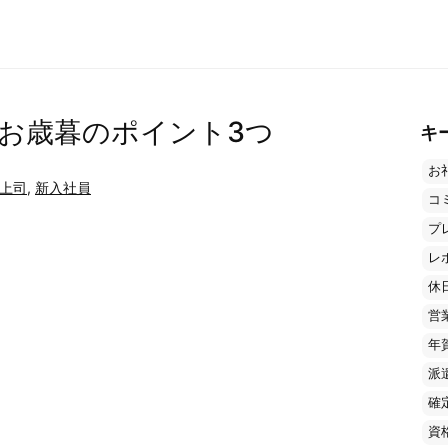
お歳暮のポイント3つ
キ
お
上司
,
新入社員
コ
プ
レ
休
営
年
派
確
資