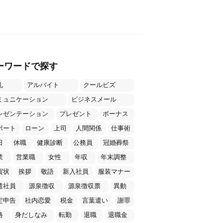
ーワードで探す
礼
アルバイト
クールビズ
ミュニケーション
ビジネスメール
レゼンテーション
プレゼント
ボーナス
ポート
ローン
上司
人間関係
仕事術
日
休職
健康診断
公務員
冠婚葬祭
業
営業職
女性
年収
年末調整
賀状
挨拶
敬語
新入社員
服装マナー
遣社員
源泉徴収
源泉徴収票
異動
定申告
社内恋愛
税金
言葉遣い
謝罪
格
身だしなみ
転勤
退職
退職金