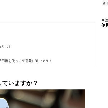
部
※
使
？
術とは？
活用術を使って有意義に過ごそう！
していますか？