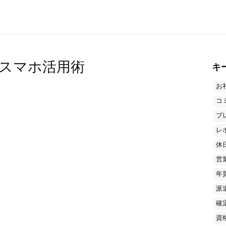
スマホ活用術
キ
お
コ
プ
レ
休
営
年
派
確
資