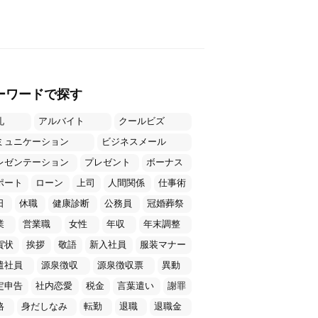
ーワードで探す
礼
アルバイト
クールビズ
ミュニケーション
ビジネスメール
レゼンテーション
プレゼント
ボーナス
ポート
ローン
上司
人間関係
仕事術
日
休職
健康診断
公務員
冠婚葬祭
業
営業職
女性
年収
年末調整
賀状
挨拶
敬語
新入社員
服装マナー
遣社員
源泉徴収
源泉徴収票
異動
定申告
社内恋愛
税金
言葉遣い
謝罪
格
身だしなみ
転勤
退職
退職金