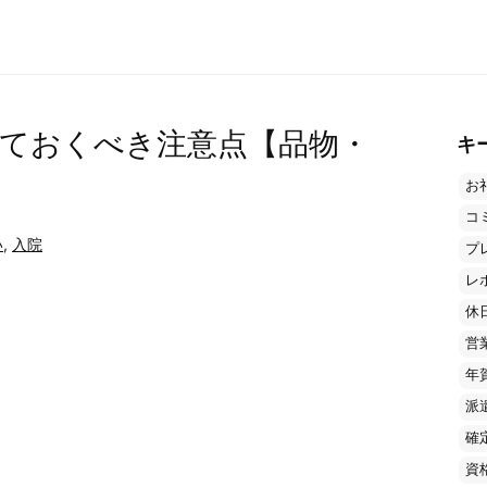
ておくべき注意点【品物・
キ
お
コ
い
,
入院
プ
レ
休
営
年
派
確
資