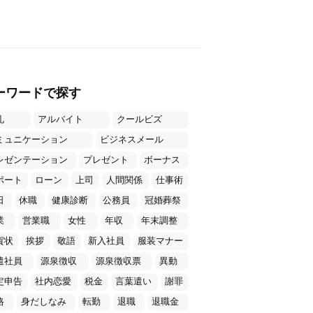
ーワードで探す
礼
アルバイト
クールビズ
ミュニケーション
ビジネスメール
レゼンテーション
プレゼント
ボーナス
ポート
ローン
上司
人間関係
仕事術
日
休職
健康診断
公務員
冠婚葬祭
業
営業職
女性
年収
年末調整
賀状
挨拶
敬語
新入社員
服装マナー
遣社員
源泉徴収
源泉徴収票
異動
定申告
社内恋愛
税金
言葉遣い
謝罪
格
身だしなみ
転勤
退職
退職金