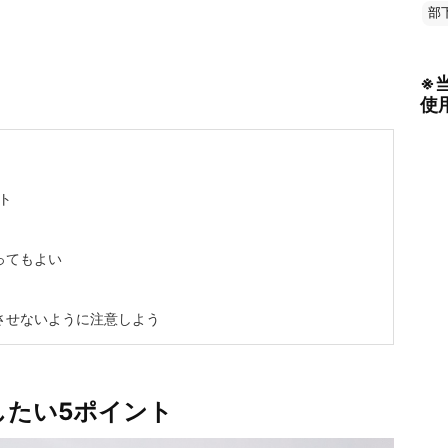
部
※
使
ト
ってもよい
させないように注意しよう
したい5ポイント