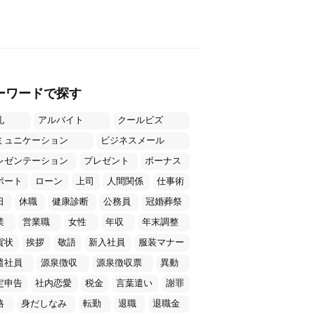
ーワードで探す
礼
アルバイト
クールビズ
ミュニケーション
ビジネスメール
レゼンテーション
プレゼント
ボーナス
ポート
ローン
上司
人間関係
仕事術
日
休職
健康診断
公務員
冠婚葬祭
業
営業職
女性
年収
年末調整
賀状
挨拶
敬語
新入社員
服装マナー
遣社員
源泉徴収
源泉徴収票
異動
定申告
社内恋愛
税金
言葉遣い
謝罪
格
身だしなみ
転勤
退職
退職金