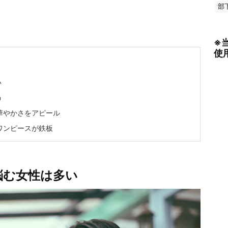
部
※
使
い
う
華やかさをアピール
ワンピースが鉄板
悩む女性は多い