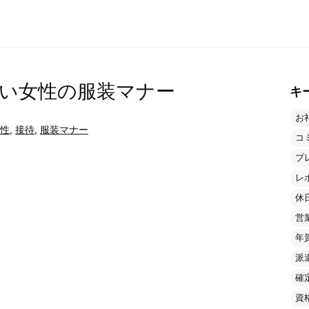
い女性の服装マナー
キ
お
性
,
接待
,
服装マナー
コ
プ
レ
休
営
年
派
確
資