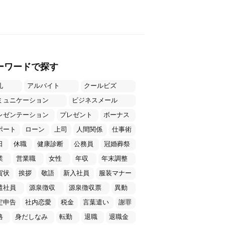
ーワードで探す
礼
アルバイト
クールビズ
ミュニケーション
ビジネスメール
レゼンテーション
プレゼント
ボーナス
ポート
ローン
上司
人間関係
仕事術
日
休職
健康診断
公務員
冠婚葬祭
業
営業職
女性
年収
年末調整
賀状
挨拶
敬語
新入社員
服装マナー
遣社員
源泉徴収
源泉徴収票
異動
定申告
社内恋愛
税金
言葉遣い
謝罪
格
身だしなみ
転勤
退職
退職金