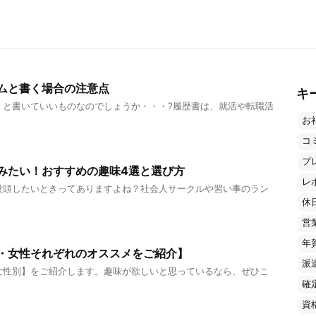
ムと書く場合の注意点
キ
」と書いていいものなのでしょうか・・・?履歴書は、就活や転職活
お
コ
プ
みたい！おすすめの趣味4選と選び方
レ
没頭したいときってありますよね？社会人サークルや習い事のラン
休
営
年
・女性それぞれのオススメをご紹介】
派
女性別】をご紹介します。趣味が欲しいと思っているなら、ぜひこ
確
資