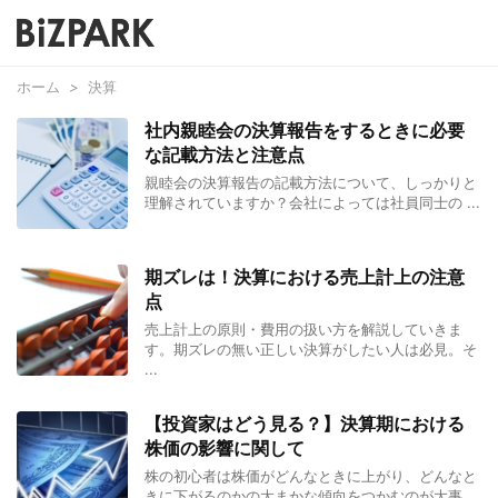
ホーム
>
決算
社内親睦会の決算報告をするときに必要
な記載方法と注意点
親睦会の決算報告の記載方法について、しっかりと
理解されていますか？会社によっては社員同士の ...
期ズレは！決算における売上計上の注意
点
売上計上の原則・費用の扱い方を解説していきま
す。期ズレの無い正しい決算がしたい人は必見。そ
...
【投資家はどう見る？】決算期における
株価の影響に関して
株の初心者は株価がどんなときに上がり、どんなと
きに下がるのかの大まかな傾向をつかむのが大事 ...