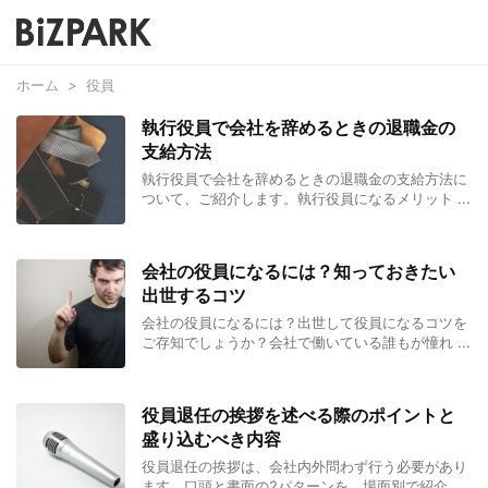
ホーム
>
役員
執行役員で会社を辞めるときの退職金の
支給方法
執行役員で会社を辞めるときの退職金の支給方法に
ついて、ご紹介します。執行役員になるメリット ...
会社の役員になるには？知っておきたい
出世するコツ
会社の役員になるには？出世して役員になるコツを
ご存知でしょうか？会社で働いている誰もが憧れ ...
役員退任の挨拶を述べる際のポイントと
盛り込むべき内容
役員退任の挨拶は、会社内外問わず行う必要があり
ます。口頭と書面の2パターンを、場面別で紹介 ...