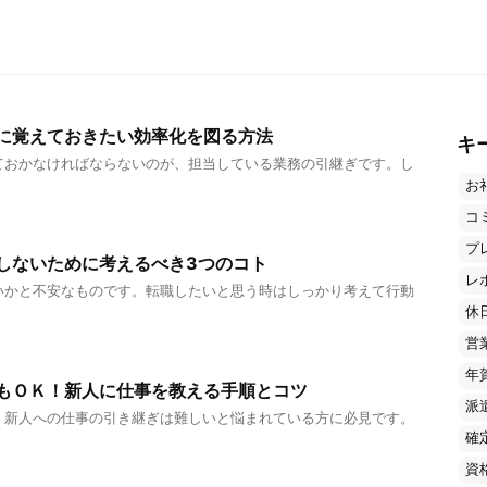
に覚えておきたい効率化を図る方法
キ
ておかなければならないのが、担当している業務の引継ぎです。し
お
コ
プ
しないために考えるべき3つのコト
レ
いかと不安なものです。転職したいと思う時はしっかり考えて行動
休
営
年
もＯＫ！新人に仕事を教える手順とコツ
派
、新人への仕事の引き継ぎは難しいと悩まれている方に必見です。
確
資