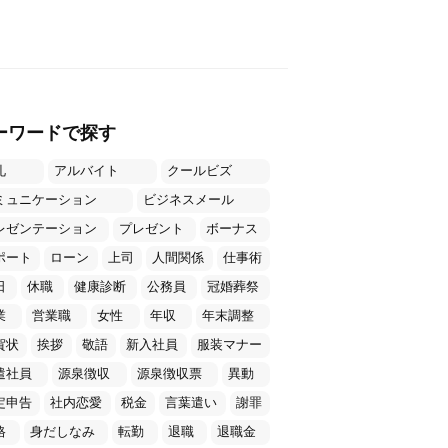
ーワードで探す
礼
アルバイト
クールビズ
ミュニケーション
ビジネスメール
レゼンテーション
プレゼント
ボーナス
ポート
ローン
上司
人間関係
仕事術
日
休職
健康診断
公務員
冠婚葬祭
業
営業職
女性
年収
年末調整
賀状
挨拶
敬語
新入社員
服装マナー
遣社員
源泉徴収
源泉徴収票
異動
定申告
社内恋愛
税金
言葉遣い
謝罪
格
身だしなみ
転勤
退職
退職金