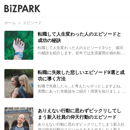
ホーム
>
エピソード
転職して人生変わった人のエピソードと
成功の秘訣
転職して人生変わった人のエピソード3つと、成功
の秘訣を紹介します。近年では生涯雇用が崩れ転 ...
転職に失敗した悲しいエピソード9選と成
功に導く方法
転職で失敗したら…と考えたらぞっとしますよね。
実際にあった失敗談をご紹介！現実を知りましょ ...
ありえない行動に思わずビックリしてし
まう新入社員の仰天行動のエピソード
ありえない行動に思わずビックリしてしまう新入社
員の仰天行動のエピソードをまとめました！新入 ...