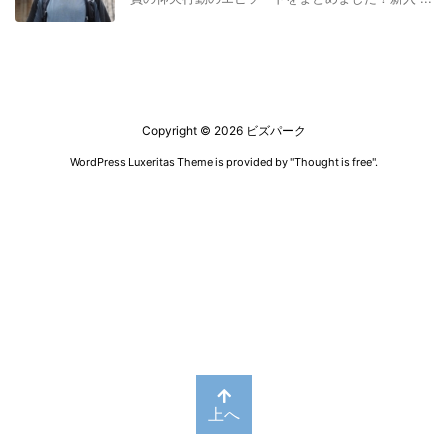
Copyright ©
2026
ビズパーク
WordPress Luxeritas Theme is provided by "
Thought is free
".
上へ