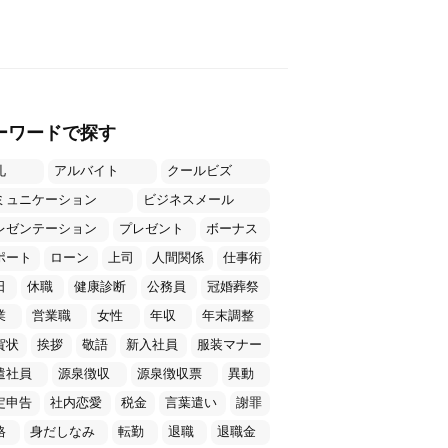
ーワードで探す
礼
アルバイト
クールビズ
ミュニケーション
ビジネスメール
レゼンテーション
プレゼント
ボーナス
ポート
ローン
上司
人間関係
仕事術
日
休職
健康診断
公務員
冠婚葬祭
業
営業職
女性
年収
年末調整
賀状
挨拶
敬語
新入社員
服装マナー
遣社員
源泉徴収
源泉徴収票
異動
定申告
社内恋愛
税金
言葉遣い
謝罪
格
身だしなみ
転勤
退職
退職金