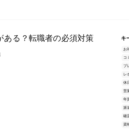
けがある？転職者の必須対策
キ
お
用
コ
プ
レ
休
営
年
派
確
資