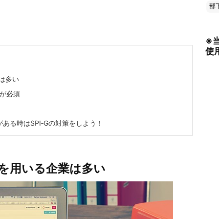
部
※
使
は多い
策が必須
ある時はSPI‐Gの対策をしよう！
験を用いる企業は多い