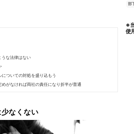
部
※
使
ような法律はない
か
ルについての対処を盛り込もう
定めがなければ両社の責任になり折半が普通
は少なくない