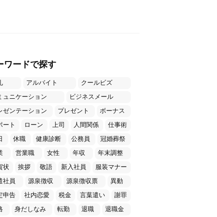
ーワードで探す
礼
アルバイト
クールビズ
ミュニケーション
ビジネスメール
レゼンテーション
プレゼント
ボーナス
ポート
ローン
上司
人間関係
仕事術
日
休職
健康診断
公務員
冠婚葬祭
業
営業職
女性
年収
年末調整
賀状
挨拶
敬語
新入社員
服装マナー
遣社員
源泉徴収
源泉徴収票
異動
定申告
社内恋愛
税金
言葉遣い
謝罪
格
身だしなみ
転勤
退職
退職金