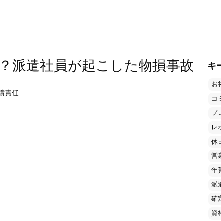
？派遣社員が起こした物損事故
キ
お
償責任
コ
プ
レ
休
営
年
派
確
資