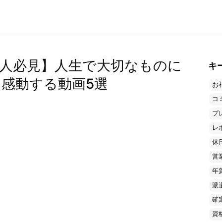
人必見】人生で大切なものに
キ
感動する動画5選
お
コ
プ
レ
休
営
年
派
確
資