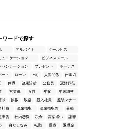
ーワードで探す
礼
アルバイト
クールビズ
ミュニケーション
ビジネスメール
レゼンテーション
プレゼント
ボーナス
ポート
ローン
上司
人間関係
仕事術
日
休職
健康診断
公務員
冠婚葬祭
業
営業職
女性
年収
年末調整
賀状
挨拶
敬語
新入社員
服装マナー
遣社員
源泉徴収
源泉徴収票
異動
定申告
社内恋愛
税金
言葉遣い
謝罪
格
身だしなみ
転勤
退職
退職金