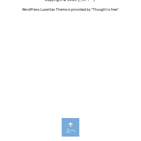
WordPress Luxeritas Theme is provided by "
Thought is free
".
上へ