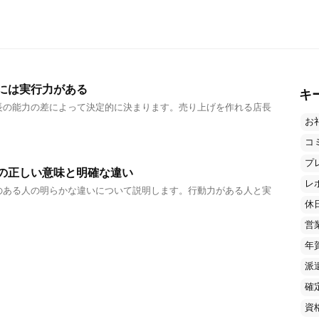
には実行力がある
キ
長の能力の差によって決定的に決まります。売り上げを作れる店長
お
コ
プ
の正しい意味と明確な違い
レ
のある人の明らかな違いについて説明します。行動力がある人と実
休
営
年
派
確
資