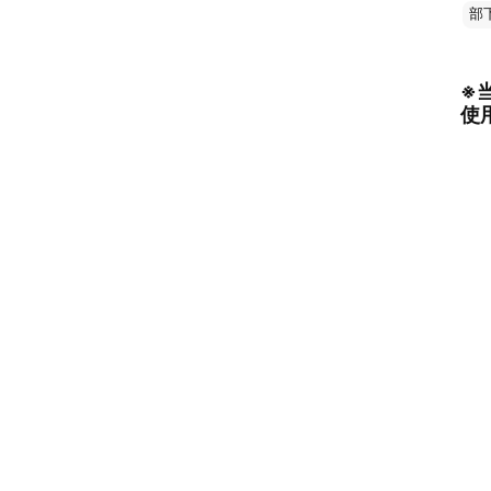
部
※
使