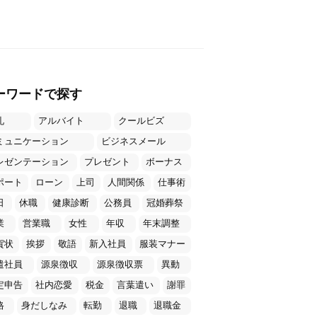
ーワードで探す
礼
アルバイト
クールビズ
ミュニケーション
ビジネスメール
レゼンテーション
プレゼント
ボーナス
ポート
ローン
上司
人間関係
仕事術
日
休職
健康診断
公務員
冠婚葬祭
業
営業職
女性
年収
年末調整
賀状
挨拶
敬語
新入社員
服装マナー
遣社員
源泉徴収
源泉徴収票
異動
定申告
社内恋愛
税金
言葉遣い
謝罪
格
身だしなみ
転勤
退職
退職金