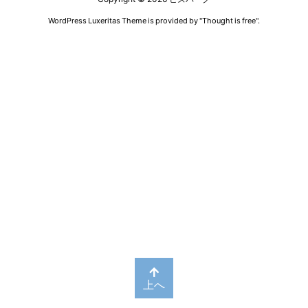
WordPress Luxeritas Theme is provided by "
Thought is free
".
上へ