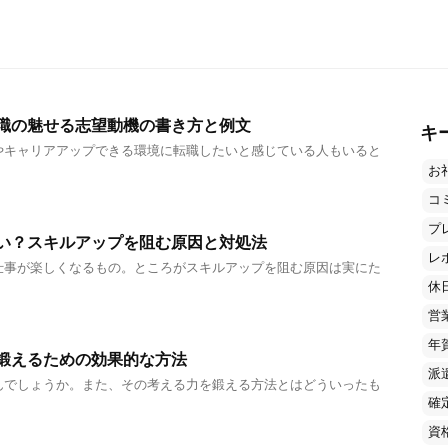
職の魅せる志望動機の書き方と例文
キ
やキャリアアップできる環境に転職したいと感じている人もいると
お
コ
プ
い？スキルアップを阻む原因と対処法
レ
仕事が楽しくなるもの。ところがスキルアップを阻む原因は実にた
休
営
年
鍛えるための効果的な方法
派
んでしょうか。また、その考える力を鍛える方法とはどういったも
確
資