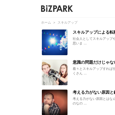
ホーム
>
スキルアップ
スキルアップによる転
社会人としてスキルアップ
思いま ...
意識の問題だけじゃな
着々とスキルアップすれば
くさん ...
考える力がない原因と
考える力がない原因とはな
のなの ...