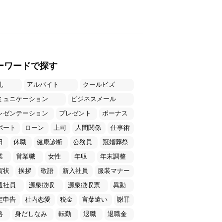
ーワードで探す
礼
アルバイト
クールビズ
ミュニケーション
ビジネスメール
レゼンテーション
プレゼント
ボーナス
ポート
ローン
上司
人間関係
仕事術
日
休職
健康診断
公務員
冠婚葬祭
業
営業職
女性
年収
年末調整
賀状
挨拶
敬語
新入社員
服装マナー
遣社員
源泉徴収
源泉徴収票
異動
定申告
社内恋愛
税金
言葉遣い
謝罪
格
身だしなみ
転勤
退職
退職金