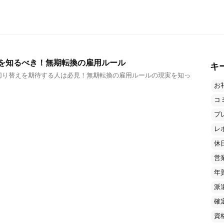
を知るべき！無期転換の雇用ルール
キ
切り替えを期待する人は必見！無期転換の雇用ルールの現実を知っ
お
コ
プ
レ
休
営
年
派
確
資