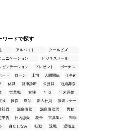
ーワードで探す
礼
アルバイト
クールビズ
ミュニケーション
ビジネスメール
レゼンテーション
プレゼント
ボーナス
ポート
ローン
上司
人間関係
仕事術
日
休職
健康診断
公務員
冠婚葬祭
業
営業職
女性
年収
年末調整
賀状
挨拶
敬語
新入社員
服装マナー
遣社員
源泉徴収
源泉徴収票
異動
定申告
社内恋愛
税金
言葉遣い
謝罪
格
身だしなみ
転勤
退職
退職金