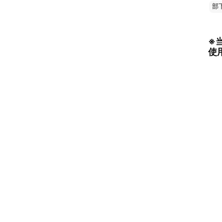
部
※
使