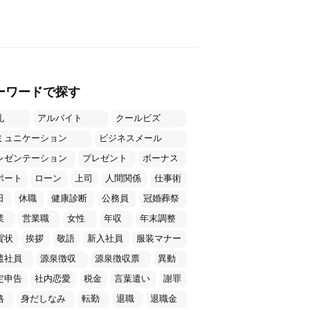
ーワードで探す
礼
アルバイト
クールビズ
ミュニケーション
ビジネスメール
レゼンテーション
プレゼント
ボーナス
ポート
ローン
上司
人間関係
仕事術
日
休職
健康診断
公務員
冠婚葬祭
業
営業職
女性
年収
年末調整
賀状
挨拶
敬語
新入社員
服装マナー
遣社員
源泉徴収
源泉徴収票
異動
定申告
社内恋愛
税金
言葉遣い
謝罪
格
身だしなみ
転勤
退職
退職金