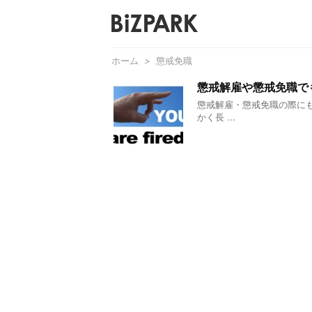
ホーム
>
懲戒免職
懲戒解雇や懲戒免職で
懲戒解雇・懲戒免職の際に
かく長 ...