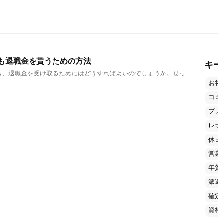
も退職金を貰うための方法
キ
も、退職金を受け取るためにはどうすればよいのでしょうか。せっ
お
コ
プ
レ
休
営
年
派
確
資