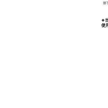
部
※
使