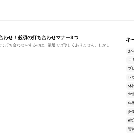
合わせ！必須の打ち合わせマナー3つ
キ
せて打ち合わせをするのは、最近では珍しくありません。しかし、
お
コ
プ
レ
休
営
年
派
確
資