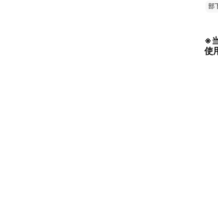
部
※
使