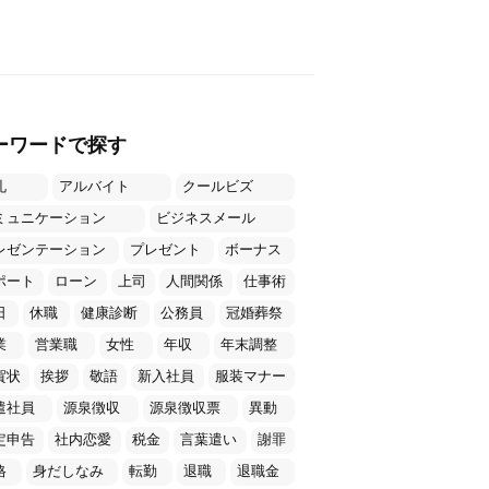
ーワードで探す
礼
アルバイト
クールビズ
ミュニケーション
ビジネスメール
レゼンテーション
プレゼント
ボーナス
ポート
ローン
上司
人間関係
仕事術
日
休職
健康診断
公務員
冠婚葬祭
業
営業職
女性
年収
年末調整
賀状
挨拶
敬語
新入社員
服装マナー
遣社員
源泉徴収
源泉徴収票
異動
定申告
社内恋愛
税金
言葉遣い
謝罪
格
身だしなみ
転勤
退職
退職金