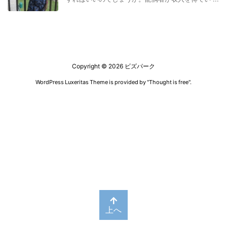
Copyright ©
2026
ビズパーク
WordPress Luxeritas Theme is provided by "
Thought is free
".
上へ