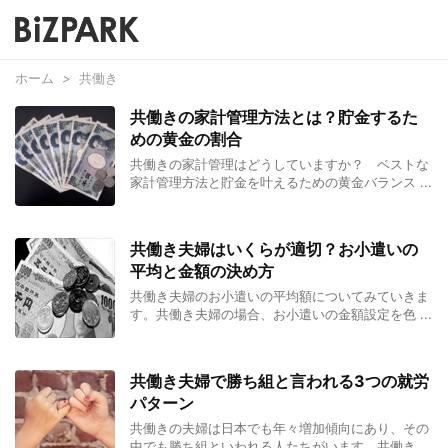
ホーム
>
共働き
共働きの家計管理方法とは？貯金するた
めの黄金の割合
共働きの家計管理はどうしていますか？ ベストな
家計管理方法と貯金を叶えるための黄金バランス ...
共働き夫婦はいくらが適切？お小遣いの
平均と金額の決め方
共働き夫婦のお小遣いの平均額についてみていきま
す。共働き夫婦の場合、お小遣いの金額設定を色 ...
共働き夫婦で勝ち組と言われる3つの就労
パターン
共働きの夫婦は日本でも年々増加傾向にあり、その
中でも勝ち組といわれる人たちがいます。共働き ...